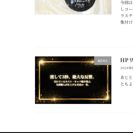
今回は
しコー
ラスチ
象付け
HP
NEWS
2024年
あじと
ともよ