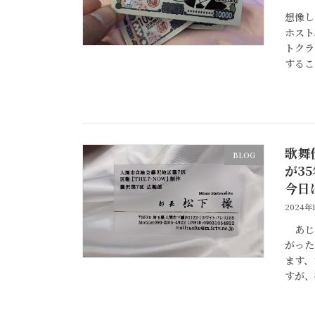
想像し
ホスト
トクラ
するこ
歌舞
BLOG
が3
今日
2024年
あじと
がった
ます、
すが、