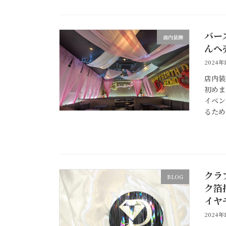
バー
店内装飾
んへ
2024年
店内装
初めま
イベン
るため
クラ
BLOG
ク箔
イヤ
2024年