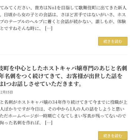
てみてください、貴方はNo1を目指して歌舞伎町に出てきた新人
、日頃から女の子との会話は、さほど苦手ではないがいさ、ホス
ブのテーブルのヘルプに着くと会話が続かない、誰しもが、体験
とですねそんな時に、 […]
続きを読む
伎町を中心としたホストキャバ嬢専門のあじと名刺
5年名刺をつく続けてきて、お客様が出世した話を
は1つお話しさせていただきます。
12月15日
名刺がホストキャバ嬢の34年作り続けてきて今までに役職が上
人ばかりですが今日は、その中から1人の人の話をしようと思い
ただホームページが一時期亡くなてしまい写真が残ってないので
拘った名刺を作れば、 […]
続きを読む