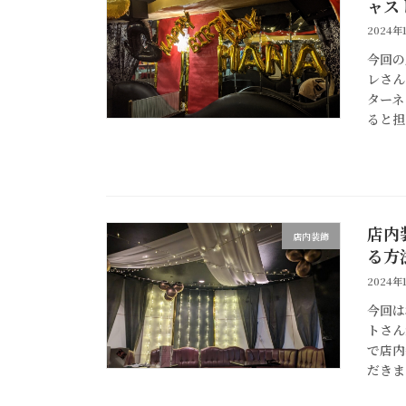
ャス
2024年
今回の
レさん
ターネ
ると担
店内
店内装飾
る方
2024年
今回は
トさん
で店内
だきま