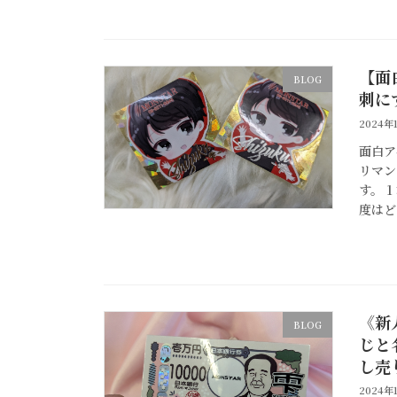
【面
BLOG
刺に
2024年
面白ア
リマン
す。 
度はど
《新
BLOG
じと
し売
2024年