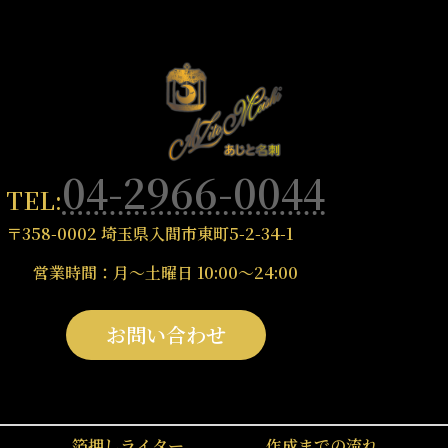
04-2966-0044
TEL:
〒358-0002
埼玉県入間市東町5-2-34-1
営業時間：月〜土曜日 10:00～24:00
グ
お問い合わせ
ル
ー
プ
リ
箔押しライター
作成までの流れ