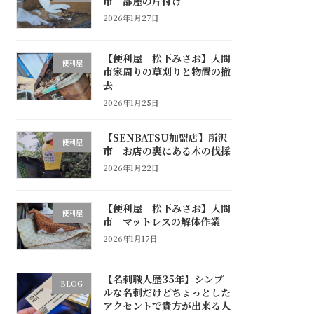
市 部屋の片付け
2026年1月27日
【便利屋 松下みさお】入間
便利屋
市家周りの草刈りと物置の撤
去
2026年1月25日
【SENBATSU加盟店】所沢
便利屋
市 お店の裏にある木の伐採
2026年1月22日
【便利屋 松下みさお】入間
便利屋
市 マットレスの解体作業
2026年1月17日
【名刺職人歴35年】シンプ
BLOG
ルな名刺だけどちょっとした
アクセントで貴方が出来る人