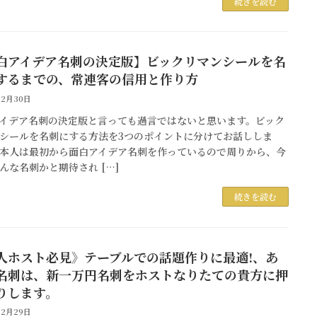
続きを読む
白アイデア名刺の決定版】ビックリマンシールを名
するまでの、常連客の信用と作り方
12月30日
イデア名刺の決定版と言っても過言ではないと思います。ビック
シールを名刺にする方法を3つのポイントに分けてお話ししま
1 本人は最初から面白アイデア名刺を作っているので周りから、今
んな名刺かと期待され […]
続きを読む
人ホスト必見》テーブルでの話題作りに最適!、あ
名刺は、新一万円名刺をホストなりたての貴方に押
りします。
12月29日