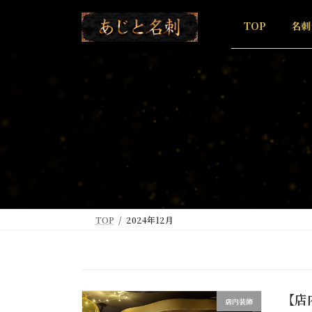
コ
ナ
ン
ビ
TOP
名刺
テ
ゲ
ン
ー
ツ
シ
へ
ョ
ス
ン
キ
に
ッ
移
プ
動
TOP
2024年12月
【店
店内装飾