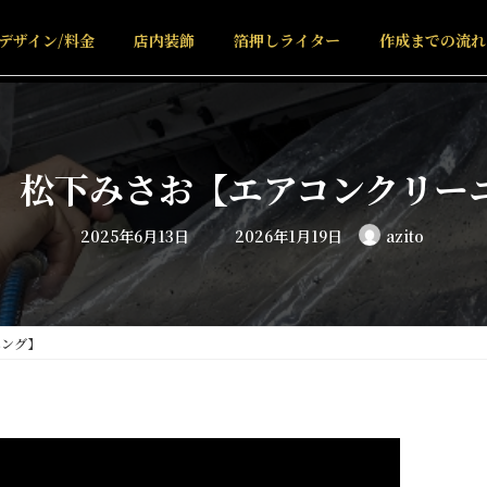
デザイン/料金
店内装飾
箔押しライター
作成までの流れ
 松下みさお【エアコンクリー
最
2025年6月13日
2026年1月19日
azito
終
更
新
日
時
:
ニング】