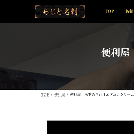
コ
ナ
ン
ビ
TOP
名刺
テ
ゲ
ン
ー
ツ
シ
へ
ョ
ス
ン
便利屋
キ
に
ッ
移
プ
動
TOP
便利屋
便利屋 松下みさお【エアコンクリー