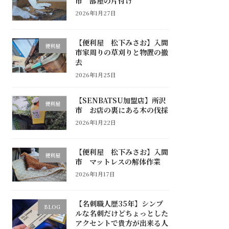
市 部屋の片付け
2026年1月27日
【便利屋 松下みさお】入間
便利屋
市家周りの草刈りと物置の撤
去
2026年1月25日
【SENBATSU加盟店】所沢
便利屋
市 お店の裏にある木の伐採
2026年1月22日
【便利屋 松下みさお】入間
便利屋
市 マットレスの解体作業
2026年1月17日
【名刺職人歴35年】シンプ
BLOG
ルな名刺だけどちょっとした
アクセントで貴方が出来る人