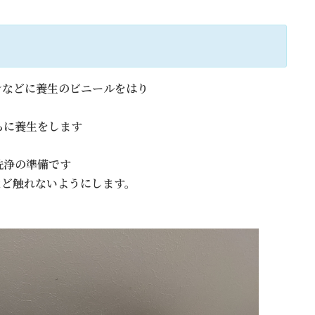
ンなどに養生のビニールをはり
らに養生をします
洗浄の準備です
など触れないようにします。