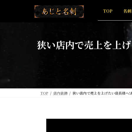
コ
ナ
ン
ビ
TOP
名刺
テ
ゲ
ン
ー
ツ
シ
へ
ョ
狭い店内で売上を上げ
ス
ン
キ
に
ッ
移
プ
動
TOP
店内装飾
狭い店内で売上を上げたい店長様へ!