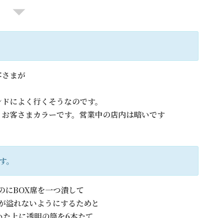
客さまが
。
ンドによく行くそうなのです。
りお客さまカラーです。営業中の店内は暗いです
す。
のにBOX席を一つ潰して
ンが溢れないようにするためと
いた上に透明の筒を6本たて