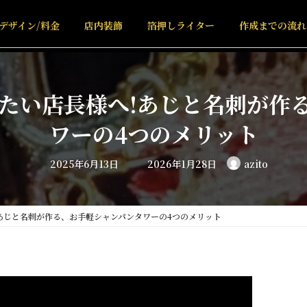
デザイン/料金
店内装飾
箔押しライター
作成までの流れ
たい店長様へ!あじと名刺が作
ワーの4つのメリット
最
2025年6月13日
2026年1月28日
azito
終
更
新
日
時
:
あじと名刺が作る、お手軽シャンパンタワーの4つのメリット