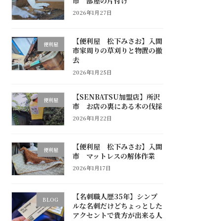
市 部屋の片付け
2026年1月27日
【便利屋 松下みさお】入間
便利屋
市家周りの草刈りと物置の撤
去
2026年1月25日
【SENBATSU加盟店】所沢
便利屋
市 お店の裏にある木の伐採
2026年1月22日
【便利屋 松下みさお】入間
便利屋
市 マットレスの解体作業
2026年1月17日
【名刺職人歴35年】シンプ
BLOG
ルな名刺だけどちょっとした
アクセントで貴方が出来る人