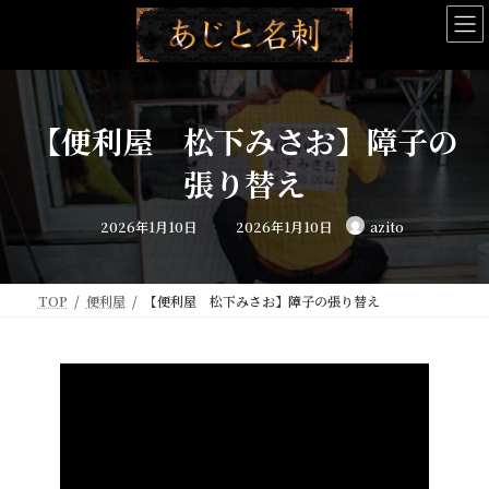
コ
ナ
ン
ビ
テ
ゲ
ン
ー
ツ
シ
へ
ョ
【便利屋 松下みさお】障子の
ス
ン
キ
に
張り替え
ッ
移
プ
動
最
2026年1月10日
2026年1月10日
azito
終
更
新
日
時
:
TOP
便利屋
【便利屋 松下みさお】障子の張り替え