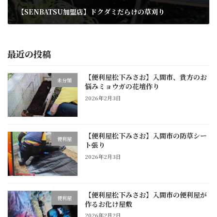
【SENBATSU加盟店】ドクダミだらけの草刈り
2026年1月10日
最近の投稿
【便利屋松下みさお】入間市、貴方のお
未分類
悩みミョウガの花壇作り
2026年2月3日
【便利屋松下みさお】入間市の防草シー
便利屋
ト張り
2026年2月3日
【便利屋松下みさお】入間市の便利屋が
便利屋
作るお化け屋敷
2026年2月2日