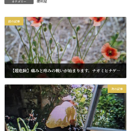
便利屋
カテゴリー
前の記事
【超危険】痛みと痒みの戦いが始まります。ナガミヒナゲシには触らないでください
2026年1月10日
次の記事