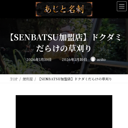
コ
ナ
ン
ビ
テ
ゲ
ン
ー
ツ
シ
へ
ョ
【SENBATSU加盟店】ドクダミ
ス
ン
キ
に
だらけの草刈り
ッ
移
プ
動
最
2026年1月10日
2026年1月10日
azito
終
更
新
日
時
:
TOP
便利屋
【SENBATSU加盟店】ドクダミだらけの草刈り